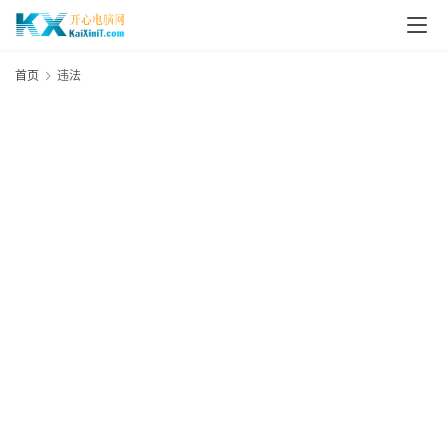
L
i
首页
违法
n
u
x
群
晖
N
A
S
G
E
N
8