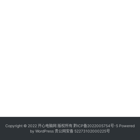
服
务
器
日
常
软
件
操
作
系
统
办
公
Copyright © 2022 开心电脑网 版权所有
技
黔ICP备2022005754号-5
Powered
by
WordPress
贵公网安备 52273102000225号
巧