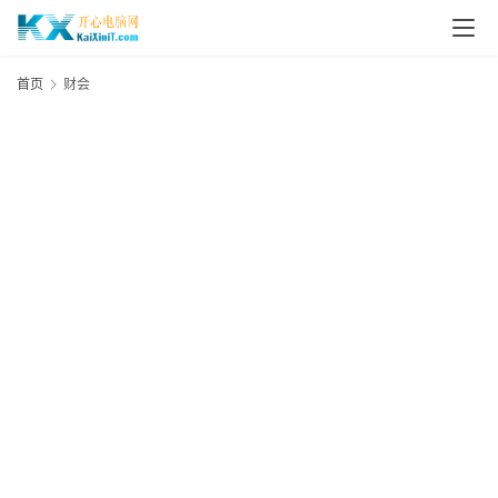
L
i
首页
财会
n
u
x
群
晖
N
A
S
G
E
N
8