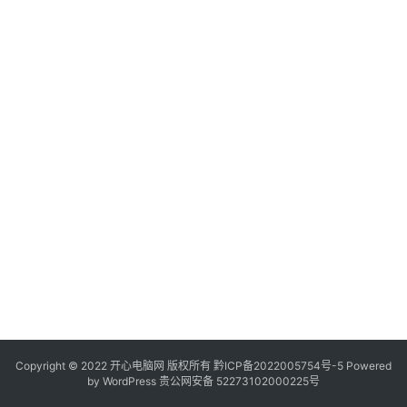
服
务
器
日
常
软
件
操
作
系
统
办
公
Copyright © 2022 开心电脑网 版权所有
技
黔ICP备2022005754号-5
Powered
by
WordPress
贵公网安备 52273102000225号
巧