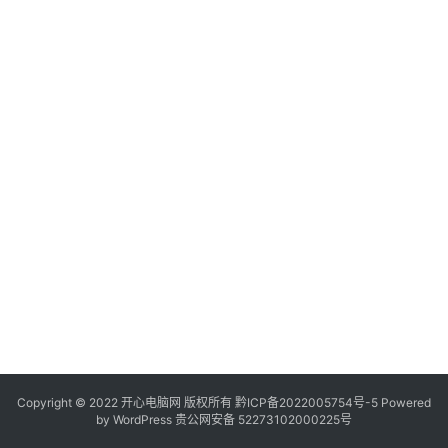
服
务
器
日
常
软
件
操
作
系
统
办
公
Copyright © 2022 开心电脑网 版权所有
技
黔ICP备2022005754号-5
Powered
by
WordPress
贵公网安备 52273102000225号
巧