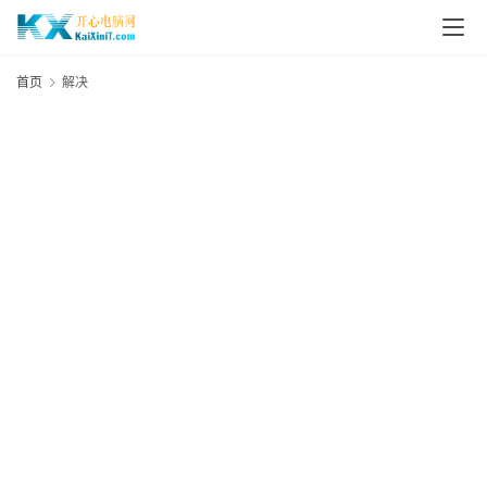
L
i
首页
解决
n
u
x
群
晖
N
A
S
G
E
N
8