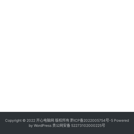
服
务
器
日
常
软
件
操
作
系
统
办
公
Copyright © 2022 开心电脑网 版权所有
技
黔ICP备2022005754号-5
Powered
by
WordPress
贵公网安备 52273102000225号
巧