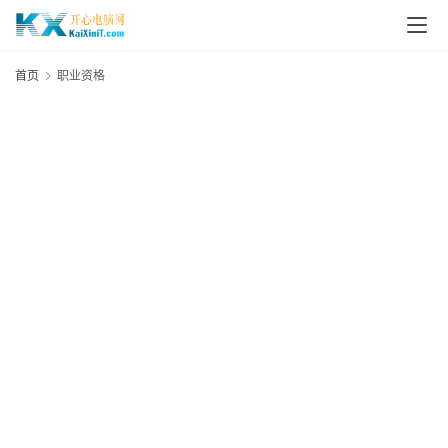
L
i
首页
职业资格
n
u
x
群
晖
N
A
S
G
E
N
8