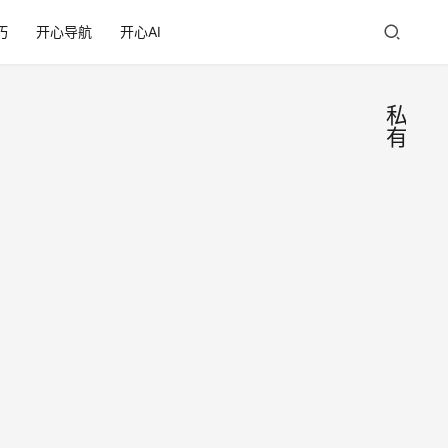
巧
开心导航
开心AI
私
有
机关
生
活
单位
杂
谈
宿舍
本站
如何
长今
天和
买才
2019
律师
能保
年12
沟通
证买
月29
了一
日
受人
下如
的合
何买
47.9K