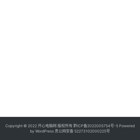
服
务
器
日
常
软
件
操
作
系
统
办
公
Copyright © 2022 开心电脑网 版权所有
技
黔ICP备2022005754号-5
Powered
by
WordPress
贵公网安备 52273102000225号
巧