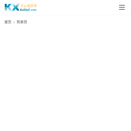
L
i
首页
熊果苷
n
u
x
群
晖
N
A
S
G
E
N
8