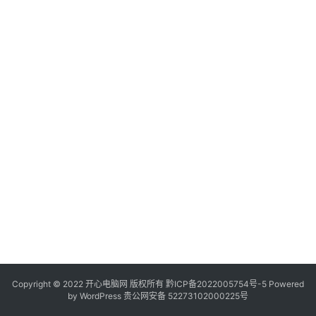
服
务
器
日
常
软
件
操
作
系
统
办
公
Copyright © 2022 开心电脑网 版权所有
技
黔ICP备2022005754号-5
Powered
by
WordPress
贵公网安备 52273102000225号
巧