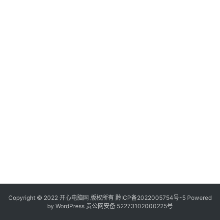
服
务
器
日
常
软
件
操
作
系
统
办
公
Copyright © 2022 开心电脑网 版权所有
技
黔ICP备2022005754号-5
Powered
by
WordPress
贵公网安备 52273102000225号
巧