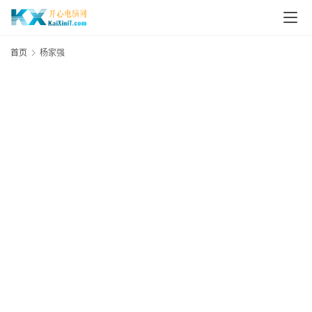
L
i
首页
杨家强
n
u
x
群
晖
N
A
S
G
E
N
8