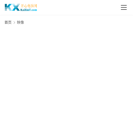
L
i
首页
映像
n
u
x
群
晖
N
A
S
G
E
N
8