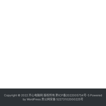
服
务
器
日
常
软
件
操
作
系
统
办
公
Copyright © 2022 开心电脑网 版权所有
技
黔ICP备2022005754号-5
Powered
by
WordPress
贵公网安备 52273102000225号
巧