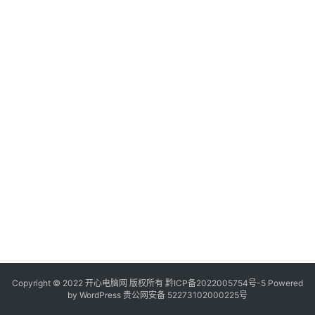
服
务
器
日
常
软
件
操
作
系
统
办
公
Copyright © 2022 开心电脑网 版权所有
技
黔ICP备2022005754号-5
Powered
by
WordPress
贵公网安备 52273102000225号
巧