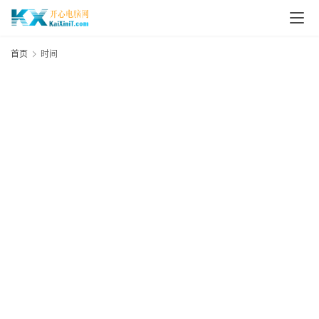
L
i
首页
时间
n
u
x
群
晖
N
A
S
G
E
N
8