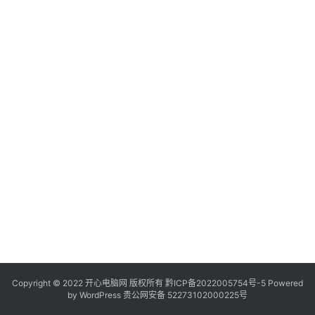
服
务
器
日
常
软
件
操
作
系
统
办
公
Copyright © 2022 开心电脑网 版权所有
技
黔ICP备2022005754号-5
Powered
by
WordPress
贵公网安备 52273102000225号
巧