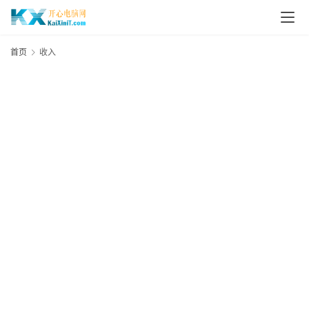
L
i
首页
收入
n
u
x
群
晖
N
A
S
G
E
N
8