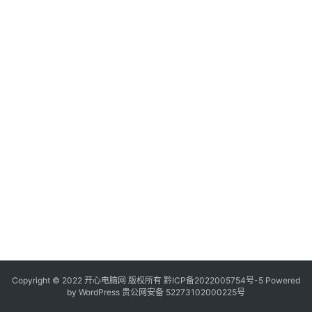
服
务
器
日
常
软
件
操
作
系
统
办
公
Copyright © 2022 开心电脑网 版权所有
技
黔ICP备2022005754号-5
Powered
by
WordPress
贵公网安备 52273102000225号
巧