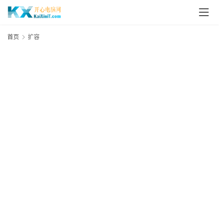
L
i
首页
扩容
n
u
x
群
晖
N
A
S
G
E
N
8