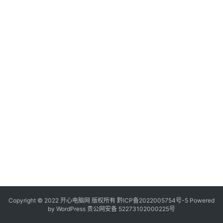
服
务
器
日
常
软
件
操
作
系
统
办
公
Copyright © 2022 开心电脑网 版权所有
技
黔ICP备2022005754号-5
Powered
by
WordPress
贵公网安备 52273102000225号
巧