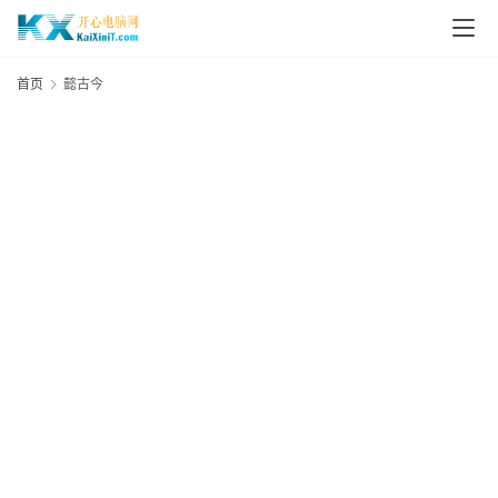
L
i
首页
懿古今
n
u
x
群
晖
N
A
S
G
E
N
8