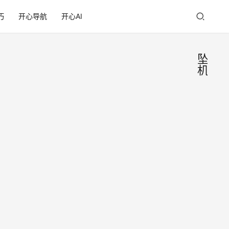
巧
开心导航
开心AI
坠
机
印度
客机
坠
据印
毁，
度航
唯一
空公
2025
幸存
司消
年6
者
息，
月13
涉事
11A
日
航班
•
乘客