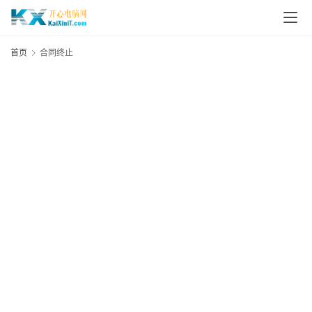
L
i
首页
合同终止
n
u
x
群
晖
N
A
S
G
E
N
8