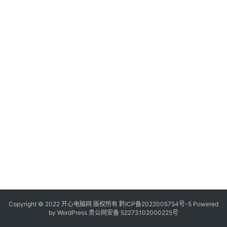
服
务
器
日
常
软
件
操
作
系
统
办
公
Copyright © 2022 开心电脑网 版权所有
技
黔ICP备2022005754号-5
Powered
by
WordPress
贵公网安备 52273102000225号
巧