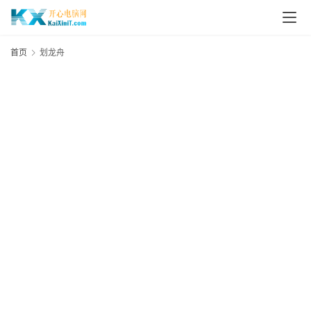
L
i
首页
划龙舟
n
u
x
群
晖
N
A
S
G
E
N
8