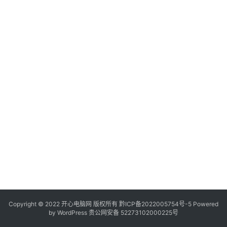
服
务
器
日
常
软
件
操
作
系
统
办
公
Copyright © 2022 开心电脑网 版权所有
技
黔ICP备2022005754号-5
Powered
by
WordPress
贵公网安备 52273102000225号
巧