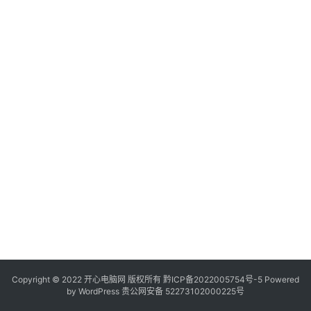
服
务
器
日
常
软
件
操
作
系
统
办
公
Copyright © 2022 开心电脑网 版权所有
技
黔ICP备2022005754号-5
Powered
by
WordPress
贵公网安备 52273102000225号
巧