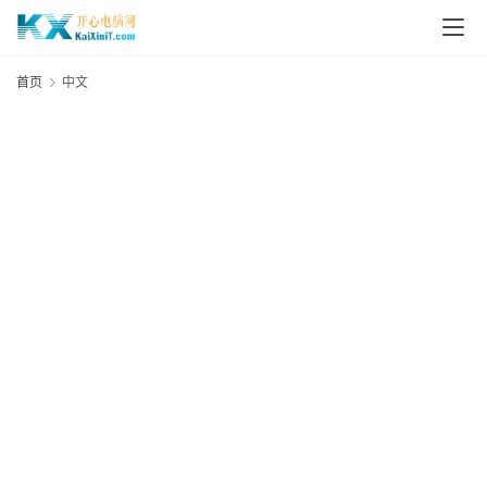
L
i
首页
中文
n
u
x
群
晖
N
A
S
G
E
N
8